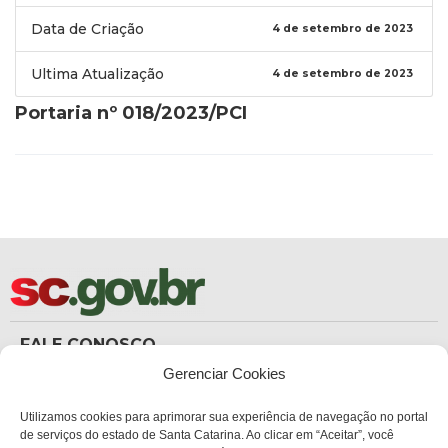
Data de Criação
4 de setembro de 2023
Ultima Atualização
4 de setembro de 2023
Portaria nº 018/2023/PCI
FALE CONOSCO
(48) 3665-8367
Gerenciar Cookies
Carteira de Identidade
dicc_carteiradeidentidade@policiacientifica.sc.gov.br
Ouvidoria
Utilizamos cookies para aprimorar sua experiência de navegação no portal
ouvidoria.sc.gov.br
de serviços do estado de Santa Catarina. Ao clicar em “Aceitar”, você