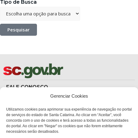
Tipo de Busca
Pesquisar
FALE CONOSCO
(48) 3665-8367
Gerenciar Cookies
Carteira de Identidade
dicc_carteiradeidentidade@policiacientifica.sc.gov.br
Ouvidoria
Utilizamos cookies para aprimorar sua experiência de navegação no portal
ouvidoria.sc.gov.br
de serviços do estado de Santa Catarina. Ao clicar em “Aceitar”, você
concorda com o uso de cookies e terá acesso a todas as funcionalidades
ENDEREÇO
do portal. Ao clicar em "Negar" os cookies que não forem estritamente
Sede Administrativa Central
necessários serão desativados.
Av. Governador Ivo Silveira, 1521