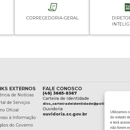
CORREGEDORIA-GERAL
DIRETO
INTELI
NKS EXTERNOS
FALE CONOSCO
(48) 3665-8367
ncia de Notícias
Carteira de Identidade
tal de Serviços
dicc_carteiradeidentidade@policiacientifica.
Ouvidoria
rio Oficial
Utilizamos c
ouvidoria.sc.gov.br
esso à Informação
do estado de
e terá acess
gãos do Governo
não forem es