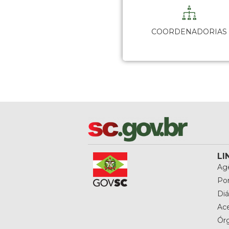
COORDENADORIAS
LI
Agê
Por
Diá
Ac
Ór