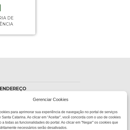
RIA DE
GÊNCIA
ENDEREÇO
Sede Administrativa Central
Av. Governador Ivo
Gerenciar Cookies
Silveira, 1521
sc.gov.br
Bairro:
ookies para aprimorar sua experiência de navegação no portal de serviços
Capoeiras, Florianópolis,
 Santa Catarina. Ao clicar em “Aceitar”, você concorda com o uso de cookies
SC
o a todas as funcionalidades do portal. Ao clicar em "Negar" os cookies que
CEP:
tritamente necessários serão desativados.
88085-000