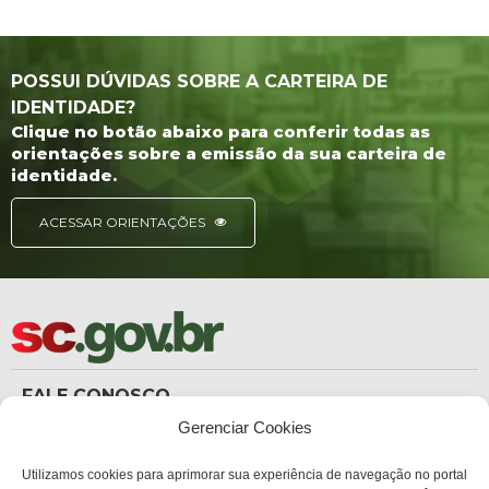
POSSUI DÚVIDAS SOBRE A CARTEIRA DE
IDENTIDADE?
Clique no botão abaixo para conferir todas as
orientações sobre a emissão da sua carteira de
identidade.
ACESSAR ORIENTAÇÕES
FALE CONOSCO
(48) 3665-8367
Gerenciar Cookies
Carteira de Identidade
dicc_carteiradeidentidade@policiacientifica.sc.gov.br
Ouvidoria
Utilizamos cookies para aprimorar sua experiência de navegação no portal