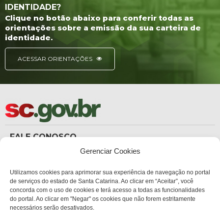
IDENTIDADE?
Clique no botão abaixo para conferir todas as
orientações sobre a emissão da sua carteira de
identidade.
ACESSAR ORIENTAÇÕES
FALE CONOSCO
(48) 3665-8367
Gerenciar Cookies
Carteira de Identidade
dicc_carteiradeidentidade@policiacientifica.sc.gov.br
Ouvidoria
Utilizamos cookies para aprimorar sua experiência de navegação no portal
ouvidoria.sc.gov.br
de serviços do estado de Santa Catarina. Ao clicar em “Aceitar”, você
concorda com o uso de cookies e terá acesso a todas as funcionalidades
ENDEREÇO
do portal. Ao clicar em "Negar" os cookies que não forem estritamente
Sede Administrativa Central
necessários serão desativados.
Av. Governador Ivo Silveira, 1521