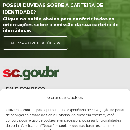
POSSUI DÚVIDAS SOBRE A CARTEIRA DE
IDENTIDADE?
Clique no botão abaixo para conferir todas as
orientações sobre a emissão da sua carteira de
identidade.
ACESSAR ORIENTAÇÕES
FALE CONOSCO
(48) 3665-8367
Gerenciar Cookies
Carteira de Identidade
dicc_carteiradeidentidade@policiacientifica.sc.gov.br
Ouvidoria
Utilizamos cookies para aprimorar sua experiência de navegação no portal
ouvidoria.sc.gov.br
de serviços do estado de Santa Catarina. Ao clicar em “Aceitar”, você
concorda com o uso de cookies e terá acesso a todas as funcionalidades
ENDEREÇO
do portal. Ao clicar em "Negar" os cookies que não forem estritamente
Sede Administrativa Central