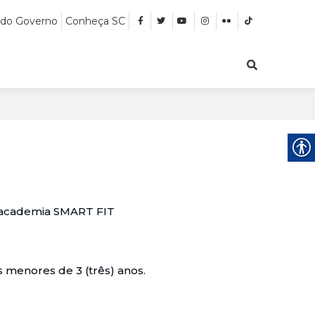
 do Governo
Conheça SC
à academia SMART FIT
s menores de 3 (três) anos.