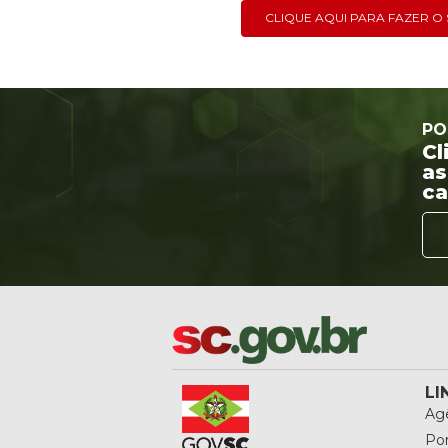
CLIQUE AQUI PARA FAZER 
PO
Cl
as
ca
LI
Agê
Por