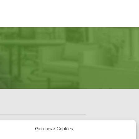
ENDEREÇO
Sede Administrativa Central
Gerenciar Cookies
Av. Governador Ivo
Silveira, 1521
sc.gov.br