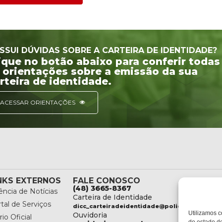
SSUI DÚVIDAS SOBRE A CARTEIRA DE IDENTIDADE?
ique no botão abaixo para conferir todas
 orientações sobre a emissão da sua
rteira de identidade.
ACESSAR ORIENTAÇÕES
NKS EXTERNOS
FALE CONOSCO
(48) 3665-8367
ncia de Notícias
Carteira de Identidade
tal de Serviços
dicc_carteiradeidentidade@policiacientifica.
Utilizamos c
Ouvidoria
rio Oficial