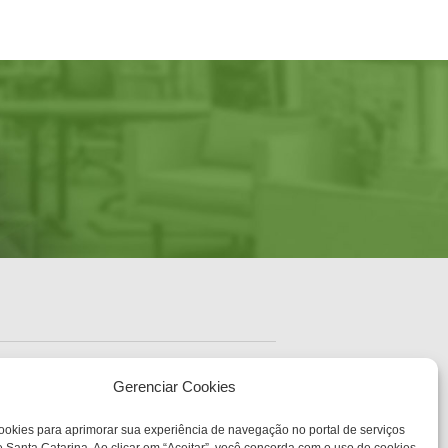
ENDEREÇO
Sede Administrativa Central
Gerenciar Cookies
Av. Governador Ivo
Silveira, 1521
sc.gov.br
ookies para aprimorar sua experiência de navegação no portal de serviços
Bairro: