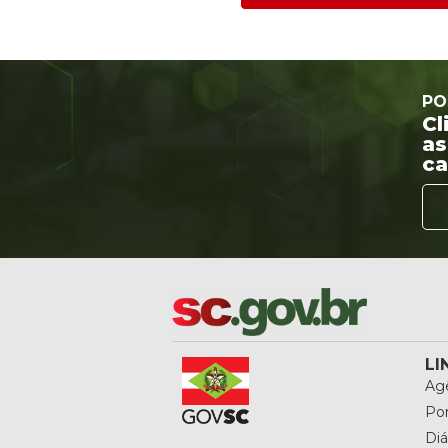
PO
Cl
as
ca
LI
Agê
Por
Diá