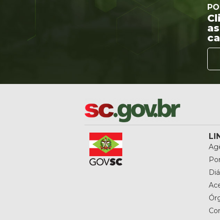
PO
Cl
as
ca
LI
Agê
Por
Diá
Ac
Ór
Co