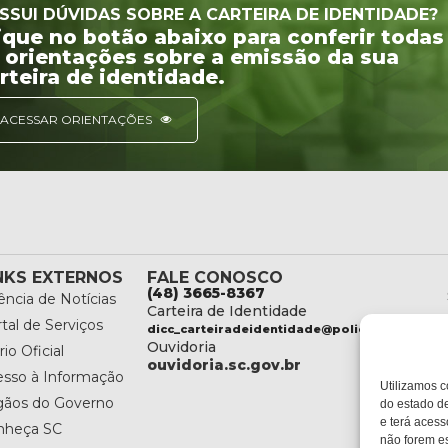
SSUI DÚVIDAS SOBRE A CARTEIRA DE IDENTIDADE?
ique no botão abaixo para conferir todas
 orientações sobre a emissão da sua
rteira de identidade.
ACESSAR ORIENTAÇÕES
NKS EXTERNOS
FALE CONOSCO
(48) 3665-8367
ncia de Notícias
Carteira de Identidade
tal de Serviços
dicc_carteiradeidentidade@policiacientifica.
Ouvidoria
rio Oficial
ouvidoria.sc.gov.br
esso à Informação
Utilizamos c
gãos do Governo
do estado de
e terá acess
nheça SC
não forem es