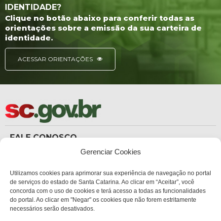
IDENTIDADE?
Clique no botão abaixo para conferir todas as
orientações sobre a emissão da sua carteira de
identidade.
ACESSAR ORIENTAÇÕES
FALE CONOSCO
(48) 3665-8367
Gerenciar Cookies
Carteira de Identidade
dicc_carteiradeidentidade@policiacientifica.sc.gov.br
Ouvidoria
Utilizamos cookies para aprimorar sua experiência de navegação no portal
ouvidoria.sc.gov.br
de serviços do estado de Santa Catarina. Ao clicar em “Aceitar”, você
concorda com o uso de cookies e terá acesso a todas as funcionalidades
ENDEREÇO
do portal. Ao clicar em "Negar" os cookies que não forem estritamente
Sede Administrativa Central
necessários serão desativados.
Av. Governador Ivo Silveira, 1521