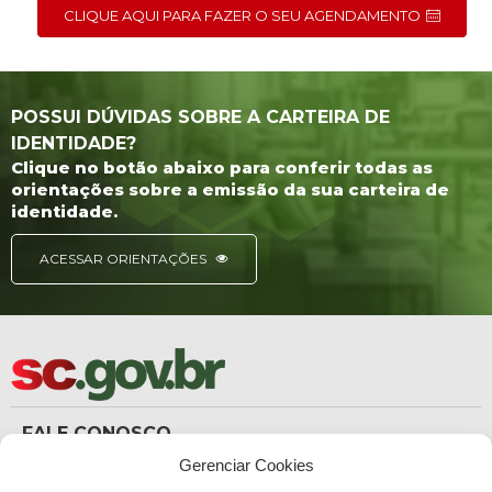
CLIQUE AQUI PARA FAZER O SEU AGENDAMENTO
POSSUI DÚVIDAS SOBRE A CARTEIRA DE
IDENTIDADE?
Clique no botão abaixo para conferir todas as
orientações sobre a emissão da sua carteira de
identidade.
ACESSAR ORIENTAÇÕES
FALE CONOSCO
(48) 3665-8367
Gerenciar Cookies
Carteira de Identidade
dicc_carteiradeidentidade@policiacientifica.sc.gov.br