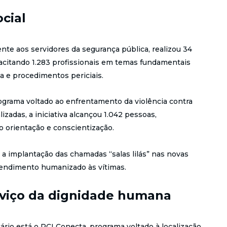
cial
nte aos servidores da segurança pública, realizou 34
acitando 1.283 profissionais em temas fundamentais
a e procedimentos periciais.
rograma voltado ao enfrentamento da violência contra
izadas, a iniciativa alcançou 1.042 pessoas,
 orientação e conscientização.
 implantação das chamadas “salas lilás” nas novas
atendimento humanizado às vítimas.
erviço da dignidade humana
ário está o PCI Conecta, programa voltado à localização