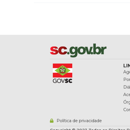
LI
Agê
Por
Diá
Ac
Ór
Co
Política de privacidade