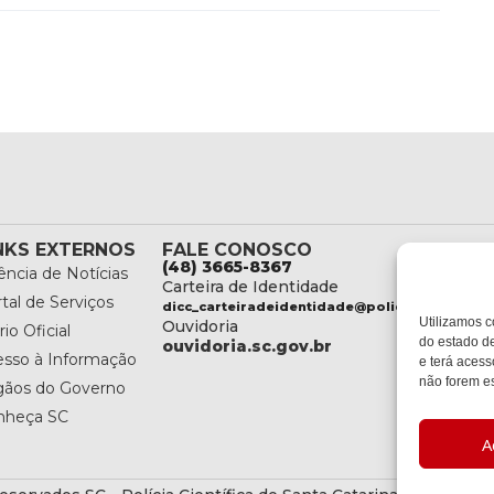
NKS EXTERNOS
FALE CONOSCO
(48) 3665-8367
ncia de Notícias
Carteira de Identidade
tal de Serviços
dicc_carteiradeidentidade@policiacientifica.
Utilizamos c
Ouvidoria
rio Oficial
do estado de
ouvidoria.sc.gov.br
esso à Informação
e terá acess
não forem es
gãos do Governo
nheça SC
A