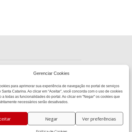
ENDEREÇO
Sede Administrativa Central
Gerenciar Cookies
Av. Governador Ivo
Silveira, 1521
sc.gov.br
ookies para aprimorar sua experiência de navegação no portal de serviços
Bairro:
 Santa Catarina. Ao clicar em “Aceitar”, você concorda com o uso de cookies
Capoeiras, Florianópolis,
SC
o a todas as funcionalidades do portal. Ao clicar em "Negar" os cookies que
CEP:
tritamente necessários serão desativados.
88085-000
ceitar
Negar
Ver preferências
Política de Cookies