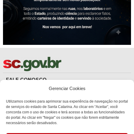
FALE CONOSCO
(48) 3665-8367
Gerenciar Cookies
Carteira de Identidade
dicc_carteiradeidentidade@policiacientifica.sc.gov.br
Ouvidoria
Utilizamos cookies para aprimorar sua experiência de navegação no portal
ouvidoria.sc.gov.br
de serviços do estado de Santa Catarina. Ao clicar em “Aceitar”, você
concorda com o uso de cookies e terá acesso a todas as funcionalidades
ENDEREÇO
do portal. Ao clicar em "Negar" os cookies que não forem estritamente
Sede Administrativa Central
necessários serão desativados.
Av. Governador Ivo Silveira, 1521
Bairro: