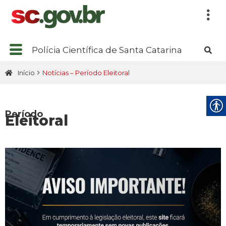
Polícia Científica de Santa Catarina
Início
Notícias – Período Eleitoral
Período
Eleitoral