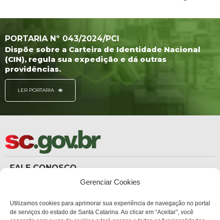
PORTARIA Nº 043/2024/PCI
Dispõe sobre a Carteira de Identidade Nacional
(CIN), regula sua expedição e dá outras
providências.
LER PORTARIA
FALE CONOSCO
(48) 3665-8367
Gerenciar Cookies
Carteira de Identidade
dicc_carteiradeidentidade@policiacientifica.sc.gov.br
Ouvidoria
Utilizamos cookies para aprimorar sua experiência de navegação no portal
ouvidoria.sc.gov.br
de serviços do estado de Santa Catarina. Ao clicar em “Aceitar”, você