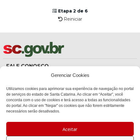
Etapa 2 de 6
Reiniciar
FALE CONOSCO
(48) 3665-8367
Gerenciar Cookies
Carteira de Identidade
dicc_carteiradeidentidade@policiacientifica.sc.gov.br
Ouvidoria
Utilizamos cookies para aprimorar sua experiência de navegação no portal
ouvidoria.sc.gov.br
de serviços do estado de Santa Catarina. Ao clicar em “Aceitar”, você
concorda com o uso de cookies e terá acesso a todas as funcionalidades
ENDEREÇO
do portal. Ao clicar em "Negar" os cookies que não forem estritamente
Sede Administrativa Central
necessários serão desativados.
Av. Governador Ivo Silveira, 1521
Bairro:
Capoeiras, Florianópolis, SC
Aceitar
CEP:
88085-000