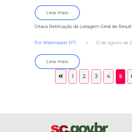
Leia mais
Oitava Retificação da Listagem Geral de Resulta
Por Webmaster DTI
12 de agosto de 
Leia mais
1
2
3
4
5