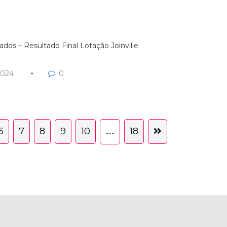
dos – Resultado Final Lotação Joinville
2024
0
6
7
8
9
10
18
…