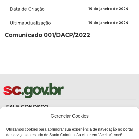
Data de Criação
19 de janeiro de 2024
Ultima Atualização
19 de janeiro de 2024
Comunicado 001/DACP/2022
FALE CONOSCO
(48) 3665-8367
Gerenciar Cookies
Carteira de Identidade
dicc_carteiradeidentidade@policiacientifica.sc.gov.br
Ouvidoria
Utilizamos cookies para aprimorar sua experiência de navegação no portal
ouvidoria.sc.gov.br
de serviços do estado de Santa Catarina. Ao clicar em “Aceitar”, você