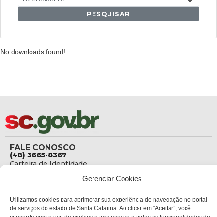
PESQUISAR
No downloads found!
FALE CONOSCO
(48) 3665-8367
Carteira de Identidade
dicc_carteiradeidentidade@policiacientifica.sc.gov.br
Gerenciar Cookies
Ouvidoria
ouvidoria.sc.gov.br
Utilizamos cookies para aprimorar sua experiência de navegação no portal
ENDEREÇO
de serviços do estado de Santa Catarina. Ao clicar em “Aceitar”, você
Sede Administrativa Central