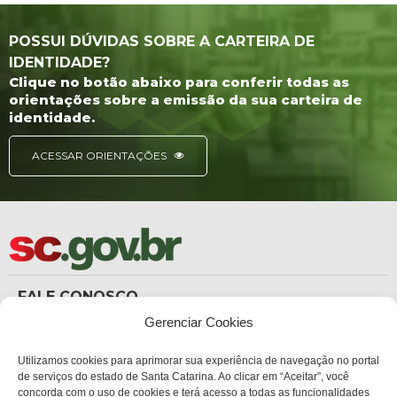
POSSUI DÚVIDAS SOBRE A CARTEIRA DE
IDENTIDADE?
Clique no botão abaixo para conferir todas as
orientações sobre a emissão da sua carteira de
identidade.
ACESSAR ORIENTAÇÕES
FALE CONOSCO
(48) 3665-8367
Gerenciar Cookies
Carteira de Identidade
dicc_carteiradeidentidade@policiacientifica.sc.gov.br
Ouvidoria
Utilizamos cookies para aprimorar sua experiência de navegação no portal
ouvidoria.sc.gov.br
de serviços do estado de Santa Catarina. Ao clicar em “Aceitar”, você
concorda com o uso de cookies e terá acesso a todas as funcionalidades