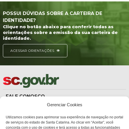
POSSUI DÚVIDAS SOBRE A CARTEIRA DE
IDENTIDADE?
Clique no botão abaixo para conferir todas as
orientações sobre a emissão da sua carteira de
identidade.
ACESSAR ORIENTAÇÕES
FALE CONOSCO
(48) 3665-8367
Gerenciar Cookies
Carteira de Identidade
dicc_carteiradeidentidade@policiacientifica.sc.gov.br
Ouvidoria
Utilizamos cookies para aprimorar sua experiência de navegação no portal
ouvidoria.sc.gov.br
de serviços do estado de Santa Catarina. Ao clicar em “Aceitar”, você
concorda com o uso de cookies e terá acesso a todas as funcionalidades