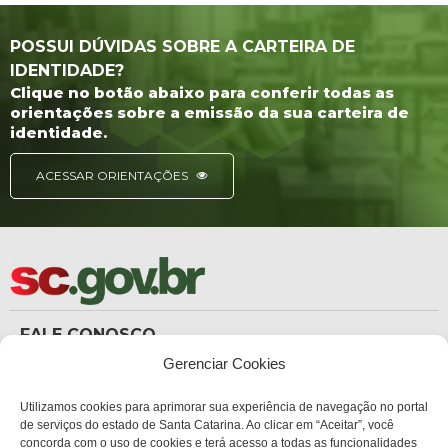
POSSUI DÚVIDAS SOBRE A CARTEIRA DE
IDENTIDADE?
Clique no botão abaixo para conferir todas as
orientações sobre a emissão da sua carteira de
identidade.
ACESSAR ORIENTAÇÕES
FALE CONOSCO
(48) 3665-8367
Gerenciar Cookies
Carteira de Identidade
dicc_carteiradeidentidade@policiacientifica.sc.gov.br
Ouvidoria
Utilizamos cookies para aprimorar sua experiência de navegação no portal
ouvidoria.sc.gov.br
de serviços do estado de Santa Catarina. Ao clicar em “Aceitar”, você
concorda com o uso de cookies e terá acesso a todas as funcionalidades