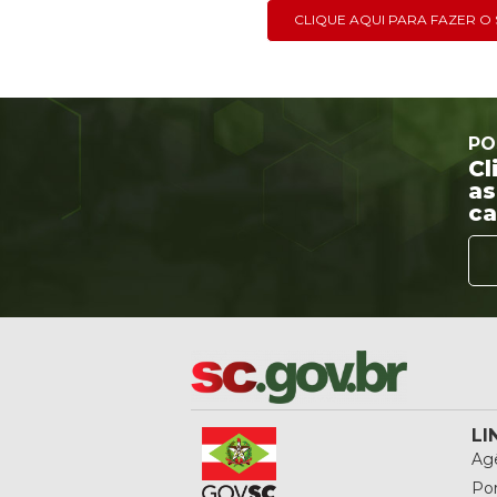
CLIQUE AQUI PARA FAZER 
PO
Cl
as
ca
LI
Agê
Por