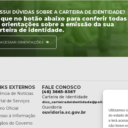
SSUI DÚVIDAS SOBRE A CARTEIRA DE IDENTIDADE?
ique no botão abaixo para conferir todas
 orientações sobre a emissão da sua
rteira de identidade.
ACESSAR ORIENTAÇÕES
NKS EXTERNOS
FALE CONOSCO
(48) 3665-8367
ncia de Notícias
Carteira de Identidade
tal de Serviços
dicc_carteiradeidentidade@policiacientifica.
Ouvidoria
rio Oficial
Utilizamos c
ouvidoria.sc.gov.br
esso à Informação
do estado de
e terá acess
gãos do Governo
não forem es