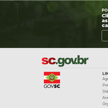
PO
Cl
as
ca
LI
Agê
Por
Diá
Ac
Ór