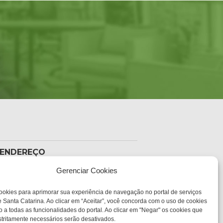
ENDEREÇO
Sede Administrativa Central
Av. Governador Ivo
Gerenciar Cookies
Silveira, 1521
sc.gov.br
Bairro:
ookies para aprimorar sua experiência de navegação no portal de serviços
Capoeiras, Florianópolis,
 Santa Catarina. Ao clicar em “Aceitar”, você concorda com o uso de cookies
SC
o a todas as funcionalidades do portal. Ao clicar em "Negar" os cookies que
CEP:
tritamente necessários serão desativados.
88085-000