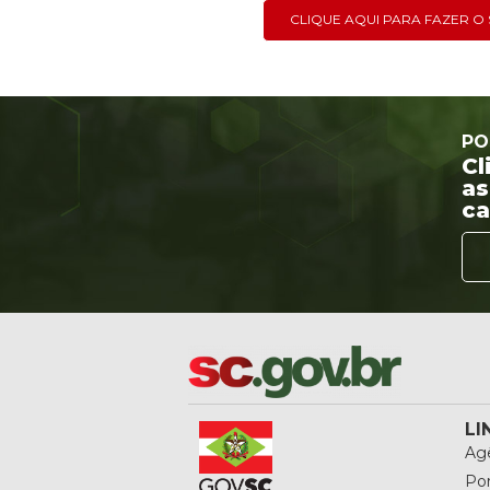
CLIQUE AQUI PARA FAZER 
PO
Cl
as
ca
LI
Agê
Por