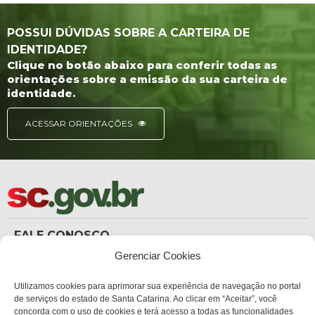
POSSUI DÚVIDAS SOBRE A CARTEIRA DE
IDENTIDADE?
Clique no botão abaixo para conferir todas as
orientações sobre a emissão da sua carteira de
identidade.
ACESSAR ORIENTAÇÕES
FALE CONOSCO
(48) 3665-8367
Gerenciar Cookies
Carteira de Identidade
dicc_carteiradeidentidade@policiacientifica.sc.gov.br
Ouvidoria
Utilizamos cookies para aprimorar sua experiência de navegação no portal
ouvidoria.sc.gov.br
de serviços do estado de Santa Catarina. Ao clicar em “Aceitar”, você
concorda com o uso de cookies e terá acesso a todas as funcionalidades