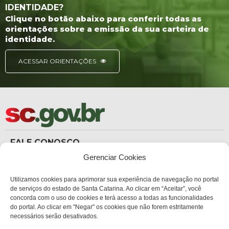
IDENTIDADE?
Clique no botão abaixo para conferir todas as
orientações sobre a emissão da sua carteira de
identidade.
ACESSAR ORIENTAÇÕES
FALE CONOSCO
(48) 3665-8367
Gerenciar Cookies
Carteira de Identidade
dicc_carteiradeidentidade@policiacientifica.sc.gov.br
Ouvidoria
Utilizamos cookies para aprimorar sua experiência de navegação no portal
ouvidoria.sc.gov.br
de serviços do estado de Santa Catarina. Ao clicar em “Aceitar”, você
concorda com o uso de cookies e terá acesso a todas as funcionalidades
ENDEREÇO
do portal. Ao clicar em "Negar" os cookies que não forem estritamente
Sede Administrativa Central
necessários serão desativados.
Av. Governador Ivo Silveira, 1521