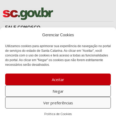
FALE CONOSCO
(48) 3665-8367
Gerenciar Cookies
Carteira de Identidade
dicc_carteiradeidentidade@policiacientifica.sc.gov.br
Ouvidoria
Utilizamos cookies para aprimorar sua experiência de navegação no portal
ouvidoria.sc.gov.br
de serviços do estado de Santa Catarina. Ao clicar em “Aceitar”, você
concorda com o uso de cookies e terá acesso a todas as funcionalidades
ENDEREÇO
do portal. Ao clicar em "Negar" os cookies que não forem estritamente
Sede Administrativa Central
necessários serão desativados.
Av. Governador Ivo Silveira, 1521
Bairro:
Capoeiras, Florianópolis, SC
Aceitar
CEP:
88085-000
Negar
Política de privacidade
Ver preferências
Copyright © 2023 Todos os Direitos Reservados SC - Polícia Científica
Política de Cookies