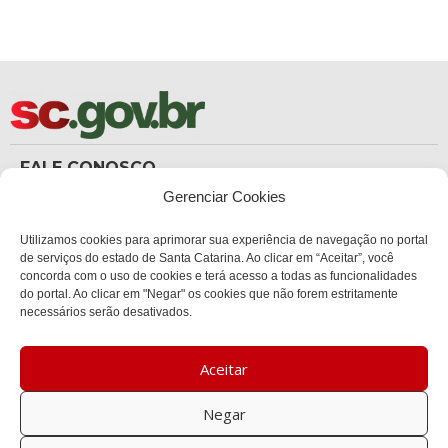
FALE CONOSCO
(48) 3665-8367
Gerenciar Cookies
Carteira de Identidade
dicc_carteiradeidentidade@policiacientifica.sc.gov.br
Ouvidoria
Utilizamos cookies para aprimorar sua experiência de navegação no portal
ouvidoria.sc.gov.br
de serviços do estado de Santa Catarina. Ao clicar em “Aceitar”, você
concorda com o uso de cookies e terá acesso a todas as funcionalidades
ENDEREÇO
do portal. Ao clicar em "Negar" os cookies que não forem estritamente
Sede Administrativa Central
necessários serão desativados.
Av. Governador Ivo Silveira, 1521
Bairro:
Capoeiras, Florianópolis, SC
Aceitar
CEP:
88085-000
Negar
Política de privacidade